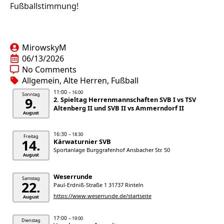
Fußballstimmung!
MirowskyM
06/13/2026
No Comments
Allgemein
Alte Herren
Fußball
11:00
– 16:00
Sonntag
9.
2. Spieltag Herrenmannschaften SVB I vs TSV
Altenberg II und SVB II vs Ammerndorf II
August
16:30
– 18:30
Freitag
14.
Kärwaturnier SVB
Sportanlage Burggrafenhof Ansbacher Str. 50
August
Weserrunde
Samstag
22.
Paul-Erdniß-Straße 1 31737 Rinteln
https://www.weserrunde.de/startseite
August
17:00
– 19:00
Dienstag