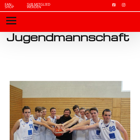
FAN-
SVB MITGLIED
SHOP
WERDEN
Jugendmannschaft