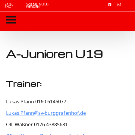
FAN-
SVB MITGLIED
SHOP
WERDEN
A-Junioren U19
Trainer:
Lukas Pfann 0160 6146077
Lukas.Pfann@sv-burggrafenhof.de
Olli Waßner 0176 43885681