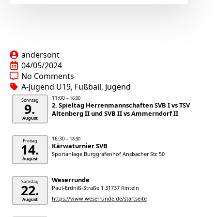
andersont
04/05/2024
No Comments
A-Jugend U19
Fußball
Jugend
11:00
– 16:00
Sonntag
9.
2. Spieltag Herrenmannschaften SVB I vs TSV
Altenberg II und SVB II vs Ammerndorf II
August
16:30
– 18:30
Freitag
14.
Kärwaturnier SVB
Sportanlage Burggrafenhof Ansbacher Str. 50
August
Weserrunde
Samstag
22.
Paul-Erdniß-Straße 1 31737 Rinteln
https://www.weserrunde.de/startseite
August