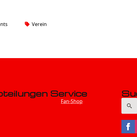
nts
Verein
teilungen
Service
Su
Fan-Shop
Searc
for: