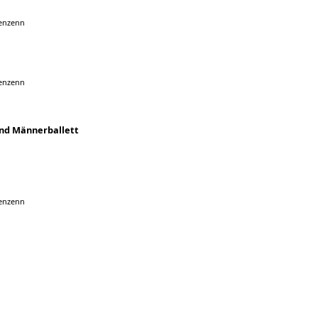
genzenn
genzenn
und Männerballett
genzenn