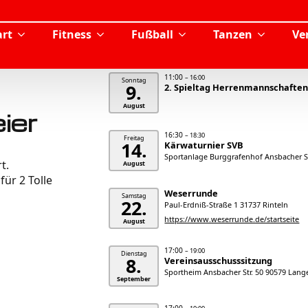
rt
Fitness
Fußball
Tanzen
Ve
11:00
– 16:00
Sonntag
9.
2. Spieltag Herrenmannschaften 
August
ier
16:30
– 18:30
Freitag
14.
Kärwaturnier SVB
Sportanlage Burggrafenhof Ansbacher St
t.
August
ür 2 Tolle
Weserrunde
Samstag
22.
Paul-Erdniß-Straße 1 31737 Rinteln
https://www.weserrunde.de/startseite
August
17:00
– 19:00
Dienstag
8.
Vereinsausschusssitzung
Sportheim Ansbacher Str. 50 90579 Lan
September