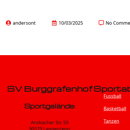
andersont
10/03/2025
No Comme
SV Burggrafenhof
Sportab
Fussball
Sportgelände:
Basketball
Tanzen
Ansbacher Str. 50
90579 Langenzenn