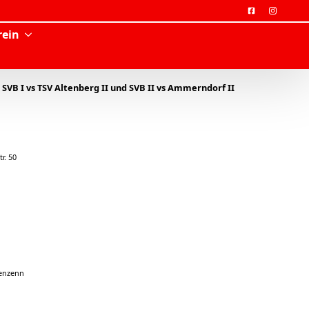
rein
SVB I vs TSV Altenberg II und SVB II vs Ammerndorf II
r. 50
genzenn