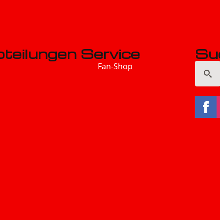
teilungen
Service
Su
Fan-Shop
Searc
for: