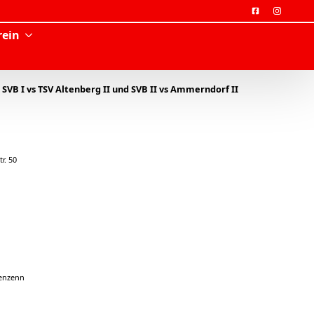
rein
SVB I vs TSV Altenberg II und SVB II vs Ammerndorf II
r. 50
genzenn