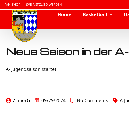
FAN-SHOP
SVB MITGLIED WERDEN
Home
Basketball
Da
Neue Saison in der 
A- Jugendsaison startet
ZinnerG
09/29/2024
No Comments
A-J