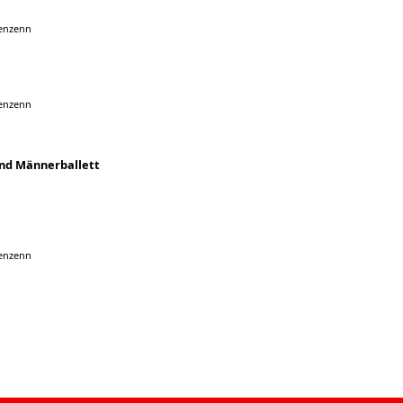
genzenn
genzenn
und Männerballett
genzenn