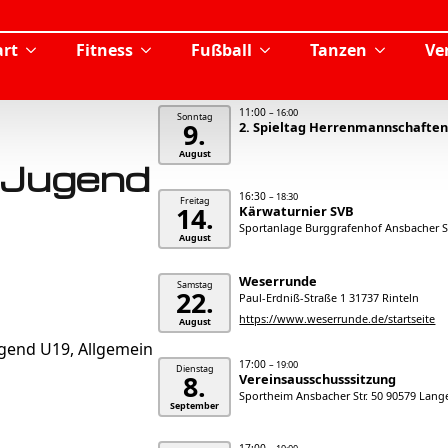
rt
Fitness
Fußball
Tanzen
Ve
11:00
– 16:00
Sonntag
9.
2. Spieltag Herrenmannschaften 
August
A-Jugend
16:30
– 18:30
Freitag
14.
Kärwaturnier SVB
Sportanlage Burggrafenhof Ansbacher St
August
Weserrunde
Samstag
22.
Paul-Erdniß-Straße 1 31737 Rinteln
https://www.weserrunde.de/startseite
August
ugend U19
Allgemein
17:00
– 19:00
Dienstag
8.
Vereinsausschusssitzung
Sportheim Ansbacher Str. 50 90579 Lan
September